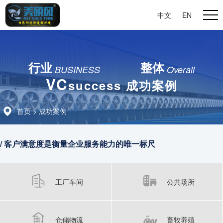
中文
|
EN
行业
整体
BUSINESS
Overall
VC
success 成功案例
首页
>
成功案例
/ 客户满意度是衡量企业服务能力的唯一标尺
工厂车间
公共场所
仓储物流
畜牧养殖