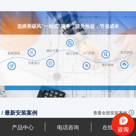
选择美硕风“一站式”服务，提升效益，节省成本
确定方案
售后跟踪
上门安装
勘察现场
签订合同
方案设计
项目验收
/ 最新安装案例
查看全部安装案例
产品中心
电话咨询
在线咨询
成都步行街环境空间通风降