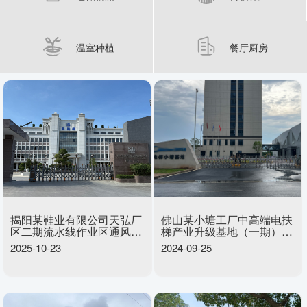
温室种植
餐厅厨房
揭阳某鞋业有限公司天弘厂
佛山某小塘工厂中高端电扶
区二期流水线作业区通风降
梯产业升级基地（一期）厂
温项目
房通风降温项目
2025-10-23
2024-09-25