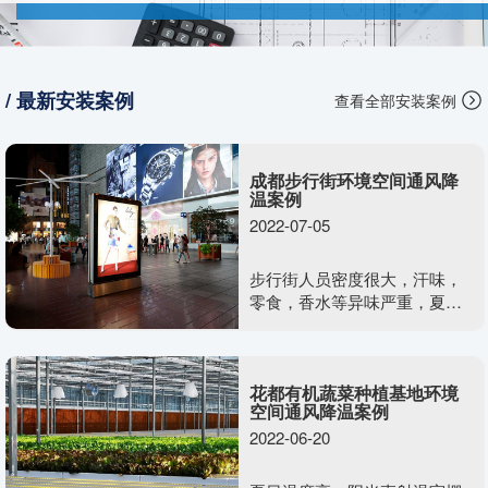
/ 最新安装案例
查看全部安装案例
成都步行街环境空间通风降
温案例
2022-07-05
步行街人员密度很大，汗味，
零食，香水等异味严重，夏日
温度高，行人在闷热露天环境
下，心情会迅速变差，没有消
费欲望与容易发生摩擦。室外
花都有机蔬菜种植基地环境
露天情况下无法安装一般的通
空间通风降温案例
风降温设备。需要什么样的通
2022-06-20
风降温方案效果又好，又不影
响美观度呢？