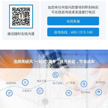
如您有任何疑问想要得到即刻响应
可在线咨询或者直接拨打电话
在线客服
咨询热线：400-1313-168
微信随时在线沟通
选择美硕风“一站式”服务，提升效益，节省成本
确定方案
售后跟踪
上门安装
勘察现场
签订合同
方案设计
项目验收