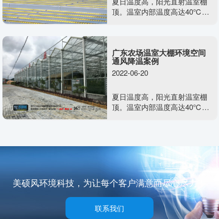
夏日温度高，阳光直射温室棚
顶。温室内部温度高达40℃，
空气干燥不流通，含氧量少，
不利于植物生长发育。需要用
到美硕风整体负压通风系统去
广东农场温室大棚环境空间
解决温室大棚类的闷热难题
通风降温案例
2022-06-20
夏日温度高，阳光直射温室棚
顶。温室内部温度高达40℃，
空气干燥不流通，含氧量少，
不利于植物生长发育。需要用
到美硕风整体负压通风系统去
解决温室大棚类的闷热难题
美硕风环境科技，为让每个客户满意而尽心尽力！
联系我们