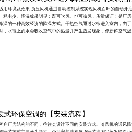
机通过自动控制系统实现风机百叶的自动开启和关闭达到防尘、防水、美观的效果。噪音低、风
、耗电少、降温效果明显；既可吹风、也可抽风，质量保证！是厂房等
降温的一种高效经济的降温方式。干热空气通过水帘进入室内，由于
时，水帘上的水会吸收空气中的热量并产生蒸发现象，使新鲜空气温度下
发式环保空调的【安装流程】
客户厂房结构的不同，往往会设计不同的安装方式。冷风机的通风降
的安装方式主要分为两种，外墙安装法和屋顶安装法固定蒸发降温环