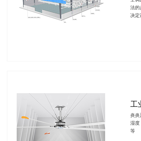
法的
决定
工
炎炎
湿度
等