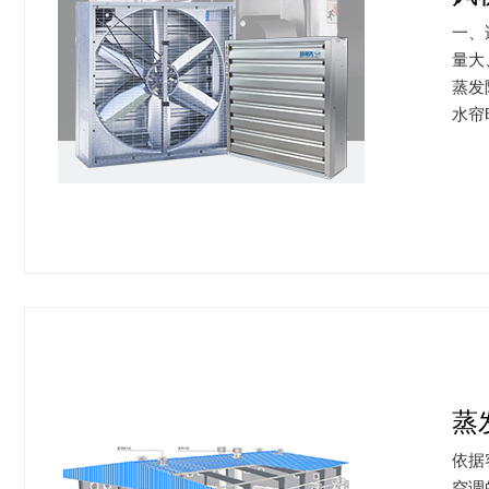
一、适用环境及效果 负压风
量大
蒸发
水帘
蒸
依据
空调