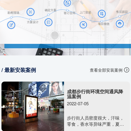
确定方案
售后跟踪
上门安装
勘察现场
签订合同
方案设计
项目验收
/ 最新安装案例
查看全部安装案例
成都步行街环境空间通风降
温案例
2022-07-05
步行街人员密度很大，汗味，
零食，香水等异味严重，夏日
温度高，行人在闷热露天环境