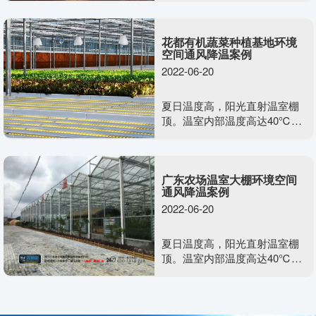
下，心情会迅速变差，没有消
费欲望与容易发生摩擦。室外
花都有机蔬菜种植基地环境
露天情况下无法安装一般的通
空间通风降温案例
风降温设备。需要什么样的通
2022-06-20
风降温方案效果又好，又不影
响美观度呢？
夏日温度高，阳光直射温室棚
顶。温室内部温度高达40℃，
空气干燥不流通，含氧量少，
不利于植物生长发育。需要用
到美硕风整体负压通风系统去
广东农场温室大棚环境空间
解决温室大棚类的闷热难题
通风降温案例
2022-06-20
夏日温度高，阳光直射温室棚
顶。温室内部温度高达40℃，
空气干燥不流通，含氧量少，
不利于植物生长发育。需要用
到美硕风整体负压通风系统去