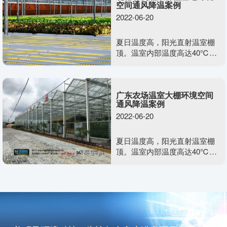
空间通风降温案例
风降温设备。需要什么样的通
2022-06-20
风降温方案效果又好，又不影
响美观度呢？
夏日温度高，阳光直射温室棚
顶。温室内部温度高达40℃，
空气干燥不流通，含氧量少，
不利于植物生长发育。需要用
到美硕风整体负压通风系统去
广东农场温室大棚环境空间
解决温室大棚类的闷热难题
通风降温案例
2022-06-20
夏日温度高，阳光直射温室棚
顶。温室内部温度高达40℃，
空气干燥不流通，含氧量少，
不利于植物生长发育。需要用
到美硕风整体负压通风系统去
解决温室大棚类的闷热难题