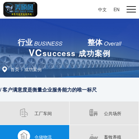
中文
|
EN
行业
整体
BUSINESS
Overall
VC
success 成功案例
首页
>
成功案例
/ 客户满意度是衡量企业服务能力的唯一标尺
工厂车间
公共场所
仓储物流
畜牧养殖