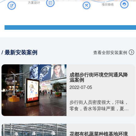
方案设计
项目验收
/ 最新安装案例
查看全部安装案例
成都步行街环境空间通风降
温案例
2022-07-05
步行街人员密度很大，汗味，
零食，香水等异味严重，夏日
温度高，行人在闷热露天环境
下，心情会迅速变差，没有消
费欲望与容易发生摩擦。室外
花都有机蔬菜种植基地环境
露天情况下无法安装一般的通